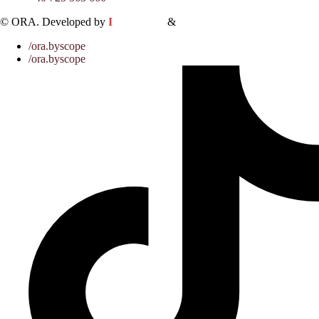
© ORA. Developed by
I
MCreative
&
WEBC
/ora.byscope
/ora.byscope